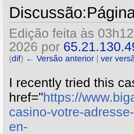
Discussão:Página 
Edição feita às 03h1
2026 por
65.21.130.4
(
dif
)
← Versão anterior
|
ver vers
I recently tried this c
href="
https://www.bi
casino-votre-adresse
en-