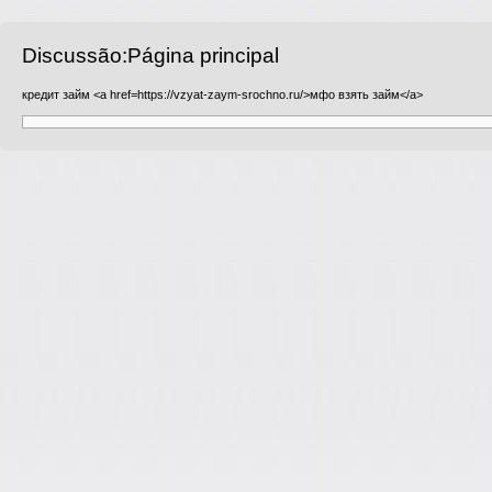
Discussão:Página principal
кредит займ <a href=
https://vzyat-zaym-srochno.ru/
>мфо взять займ</a>