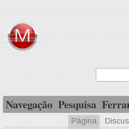
Navegação
Pesquisa
Ferra
Página
Discu