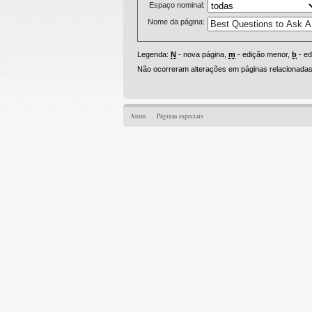
Espaço nominal:
Nome da página:
Legenda:
N
- nova página,
m
- edição menor,
b
- ed
Não ocorreram alterações em páginas relacionadas 
Atom
Páginas especiais