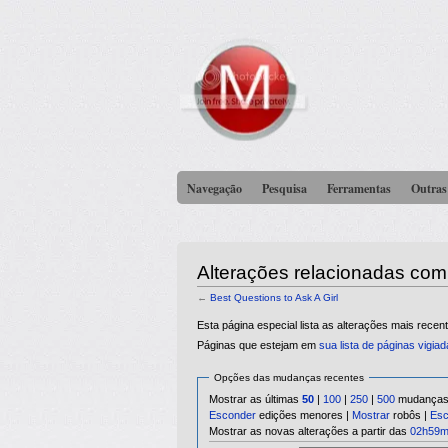
Navegação
Pesquisa
Ferramentas
Outras
Alterações relacionadas com 
←
Best Questions to Ask A Girl
Esta página especial lista as alterações mais rec
Páginas que estejam em
sua lista de páginas vigia
Opções das mudanças recentes
Mostrar as últimas
50
|
100
|
250
|
500
mudanças 
Esconder
edições menores |
Mostrar
robôs |
Esc
Mostrar as novas alterações a partir das
02h59mi