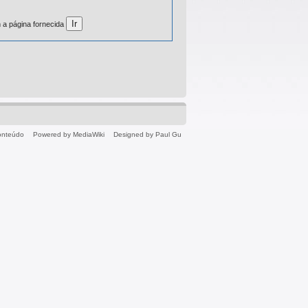
 a página fornecida
conteúdo
Powered by MediaWiki
Designed by Paul Gu