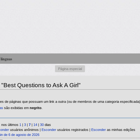
 línguas
Página especial
"Best Questions to Ask A Girl"
entes de páginas que possuam um link a outra (ou de membros de uma categoria especificada)
das
são exibidas em
negrito
.
nos últimos
1
|
3
|
7
|
14
|
30
dias
onder
usuários anônimos |
Esconder
usuários registrados |
Esconder
as minhas edições
n de 6 de agosto de 2026